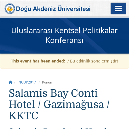
Uluslararası Kentsel Politikalar
Konferansı
This event has been ended!
/ Bu etkinlik sona ermiştir!
INCUP2017
Konum
Salamis Bay Conti
Hotel / Gazimağusa /
KKTC